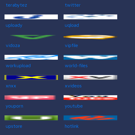
terabytez
twitter
uploady
uqload
vidoza
vipfile
workupload
world-files
xnxx
xvideos
youporn
youtube
upstore
hotlink