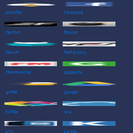
elitefile
facebook
fastbit
fboom
filecat
filefactory
filesmonster
gigapeta
gofile
google
hitfile
isra
k2s
katfile