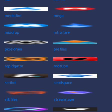
mediafire
mega
mixdrop
nitroflare
pixeldrain
prefiles
rapidgator
redtube
scribd
sendspace
silkfiles
streamtape