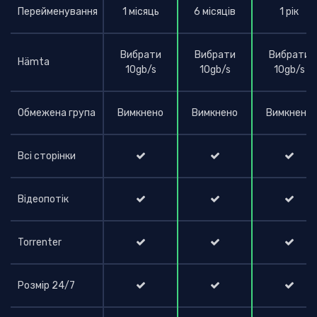
Перейменування
1 місяць
6 місяців
1 рік
Вибрати
Вибрати
Вибрати
Hämta
10gb/s
10gb/s
10gb/s
Обмежена група
Вимкнено
Вимкнено
Вимкнено
Всі сторінки
Відеопотік
Torrenter
Розмір 24/7