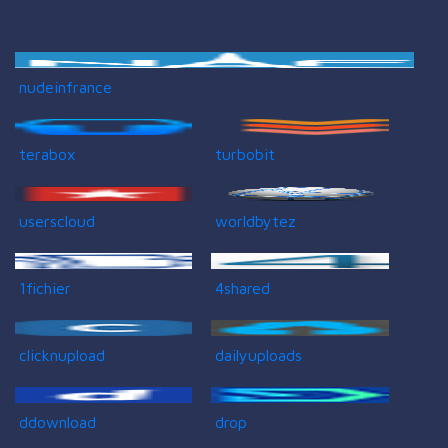
nudeinfrance
terabox
turbobit
userscloud
worldbytez
1fichier
4shared
clicknupload
dailyuploads
ddownload
drop